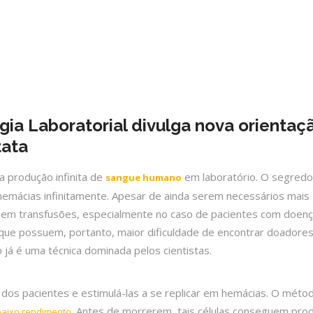
gia Laboratorial divulga nova orientaç
tata
a produção infinita de
em laboratório. O segredo
sangue humano
r hemácias infinitamente. Apesar de ainda serem necessários mais
a em transfusões, especialmente no caso de pacientes com doen
que possuem, portanto, maior dificuldade de encontrar doadore
já é uma técnica dominada pelos cientistas.
o dos pacientes e estimulá-las a se replicar em hemácias. O méto
. Antes de morrerem, tais células conseguem prod
baixo rendimento