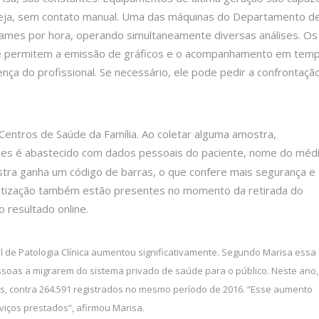
seja, sem contato manual. Uma das máquinas do Departamento d
xames por hora, operando simultaneamente diversas análises. Os
e permitem a emissão de gráficos e o acompanhamento em tem
ença do profissional. Se necessário, ele pode pedir a confrontaçã
entros de Saúde da Família. Ao coletar alguma amostra,
es é abastecido com dados pessoais do paciente, nome do méd
stra ganha um código de barras, o que confere mais segurança e
rmatização também estão presentes no momento da retirada do
resultado online.
l de Patologia Clínica aumentou significativamente. Segundo Marisa essa
ssoas a migrarem do sistema privado de saúde para o público. Neste ano,
os, contra 264.591 registrados no mesmo período de 2016. “Esse aumento
iços prestados”, afirmou Marisa.