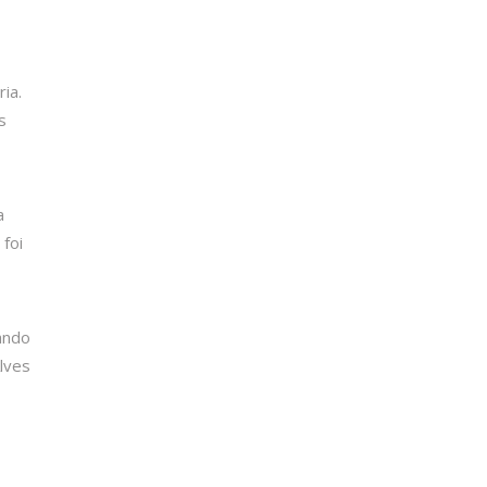
ia.
s
a
foi
ando
Alves