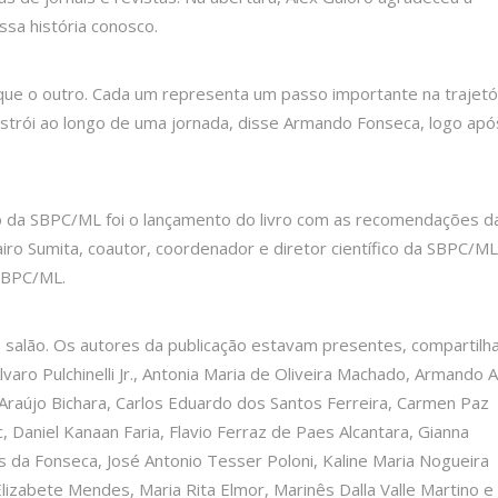
sa história conosco.
 que o outro. Cada um representa um passo importante na trajetór
trói ao longo de uma jornada, disse Armando Fonseca, logo apó
 da SBPC/ML foi o lançamento do livro com as recomendações d
ro Sumita, coautor, coordenador e diretor científico da SBPC/ML 
 SBPC/ML.
 salão. Os autores da publicação estavam presentes, compartilh
aro Pulchinelli Jr., Antonia Maria de Oliveira Machado, Armando 
 Araújo Bichara, Carlos Eduardo dos Santos Ferreira, Carmen Paz
ic, Daniel Kanaan Faria, Flavio Ferraz de Paes Alcantara, Gianna
s da Fonseca, José Antonio Tesser Poloni, Kaline Maria Nogueira
izabete Mendes, Maria Rita Elmor, Marinês Dalla Valle Martino e