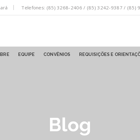
eará
Telefones: (85) 3268-2406 / (85) 3242-9387 / (85
BRE
EQUIPE
CONVÊNIOS
REQUISIÇÕES E ORIENTAÇ
Blog