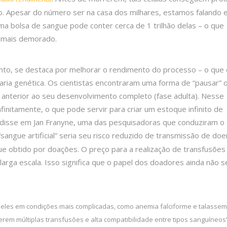
. Apesar do número ser na casa dos milhares, estamos falando
ma bolsa de sangue pode conter cerca de 1 trilhão delas – o que
 mais demorado.
anto, se destaca por melhorar o rendimento do processo – o que 
ria genética. Os cientistas encontraram uma forma de “pausar” 
 anterior ao seu desenvolvimento completo (fase adulta). Nesse
initamente, o que pode servir para criar um estoque infinito de
”, disse em Jan Franyne, uma das pesquisadoras que conduziram o
“sangue artificial” seria seu risco reduzido de transmissão de do
 obtido por doações. O preço para a realização de transfusõe
larga escala. Isso significa que o papel dos doadores ainda não s
ueles em condições mais complicadas, como anemia falciforme e talassem
em múltiplas transfusões e alta compatibilidade entre tipos sanguíneos”