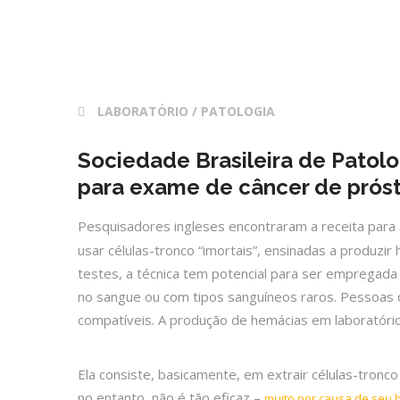
28 fev 2017
LABORATÓRIO / PATOLOGIA
Sociedade Brasileira de Patolo
para exame de câncer de prós
Pesquisadores ingleses encontraram a receita para 
usar células-tronco “imortais”, ensinadas a produzi
testes, a técnica tem potencial para ser empregad
no sangue ou com tipos sanguíneos raros. Pessoas 
compatíveis. A produção de hemácias em laboratório 
Ela consiste, basicamente, em extrair células-tronc
no entanto, não é tão eficaz –
muito por causa de seu 