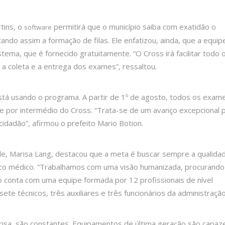
tins, o
permitirá que o município saiba com exatidão o
software
ando assim a formação de filas. Ele enfatizou, ainda, que a equip
stema, que é fornecido gratuitamente. “O Cross irá facilitar todo 
 coleta e a entrega dos exames”, ressaltou.
está usando o programa. A partir de 1º de agosto, todos os exam
e por intermédio do Cross. “Trata-se de um avanço excepcional 
idadão”, afirmou o prefeito Mario Botion.
de, Marisa Lang, destacou que a meta é buscar sempre a qualida
tico médico. “Trabalhamos com uma visão humanizada, procurando
o conta com uma equipe formada por 12 profissionais de nível
ete técnicos, três auxiliares e três funcionários da administração
isa, são constantes. Equipamentos de última geração são capaz