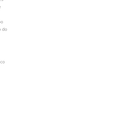
e
po
o do
ico