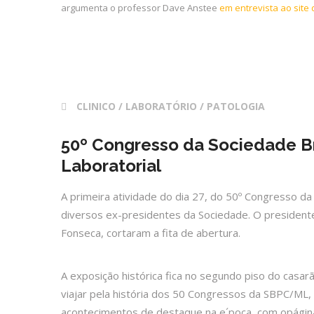
argumenta o professor Dave Anstee
em entrevista ao site d
28 fev 2017
CLINICO / LABORATÓRIO / PATOLOGIA
50º Congresso da Sociedade Bra
Laboratorial
A primeira atividade do dia 27, do 50º Congresso da
diversos ex-presidentes da Sociedade. O presiden
Fonseca, cortaram a fita de abertura.
A exposição histórica fica no segundo piso do casa
viajar pela história dos 50 Congressos da SBPC/ML
acontecimentos de destaque na e´poca, com opáginas