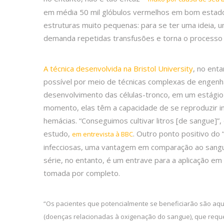
em média 50 mil glóbulos vermelhos em bom estado
estruturas muito pequenas: para se ter uma ideia, u
demanda repetidas transfusões e torna o processo
A técnica desenvolvida na Bristol University
, no ent
possível por meio de técnicas complexas de engenha
desenvolvimento das células-tronco, em um estágio
momento, elas têm a capacidade de se reproduzir inf
hemácias. “Conseguimos cultivar litros [de sangue]
estudo,
. Outro ponto positivo do 
em entrevista à BBC
infecciosas, uma vantagem em comparação ao sangue
série, no entanto, é um entrave para a aplicação em 
tomada por completo.
“Os pacientes que potencialmente se beneficiarão são aq
(doenças relacionadas à oxigenação do sangue), que requer