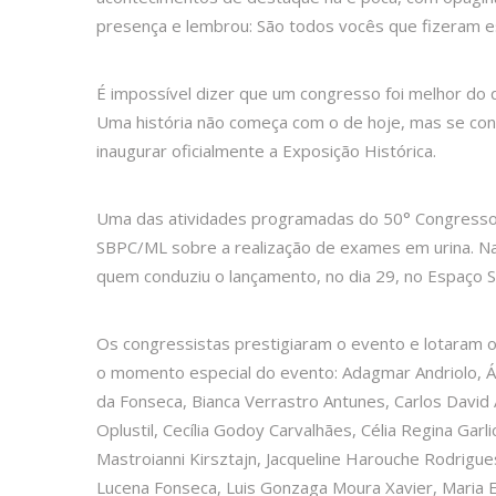
presença e lembrou: São todos vocês que fizeram es
É impossível dizer que um congresso foi melhor do
Uma história não começa com o de hoje, mas se cons
inaugurar oficialmente a Exposição Histórica.
Uma das atividades programadas do 50° Congresso
SBPC/ML sobre a realização de exames em urina. Nai
quem conduziu o lançamento, no dia 29, no Espaço
Os congressistas prestigiaram o evento e lotaram o
o momento especial do evento: Adagmar Andriolo, Álv
da Fonseca, Bianca Verrastro Antunes, Carlos David
Oplustil, Cecília Godoy Carvalhães, Célia Regina Garl
Mastroianni Kirsztajn, Jacqueline Harouche Rodrigue
Lucena Fonseca, Luis Gonzaga Moura Xavier, Maria El