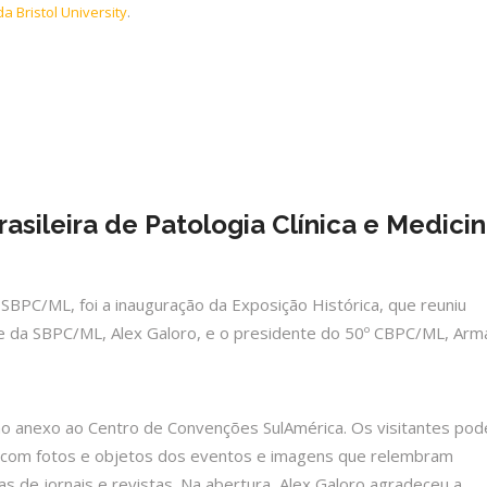
a Bristol University
.
sileira de Patologia Clínica e Medici
 SBPC/ML, foi a inauguração da Exposição Histórica, que reuniu
te da SBPC/ML, Alex Galoro, e o presidente do 50º CBPC/ML, Ar
rão anexo ao Centro de Convenções SulAmérica. Os visitantes po
, com fotos e objetos dos eventos e imagens que relembram
 de jornais e revistas. Na abertura, Alex Galoro agradeceu a