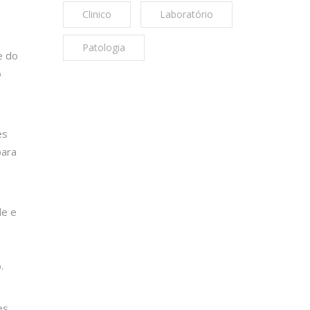
Clinico
Laboratório
Patologia
e do
o
es
para
de e
.
es