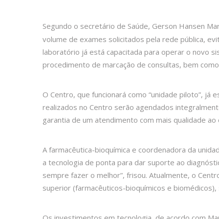
Segundo o secretário de Saúde, Gerson Hansen Mar
volume de exames solicitados pela rede pública, evit
laboratório já está capacitada para operar o novo si
procedimento de marcação de consultas, bem como a
O Centro, que funcionará como “unidade piloto”, já 
realizados no Centro serão agendados integralment
garantia de um atendimento com mais qualidade ao c
A farmacêutica-bioquímica e coordenadora da unida
a tecnologia de ponta para dar suporte ao diagnós
sempre fazer o melhor”, frisou. Atualmente, o Centr
superior (farmacêuticos-bioquímicos e biomédicos), s
Os investimentos em tecnologia, de acordo com Mar