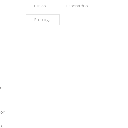
Clinico
Laboratório
Patologia
a
or.
tá