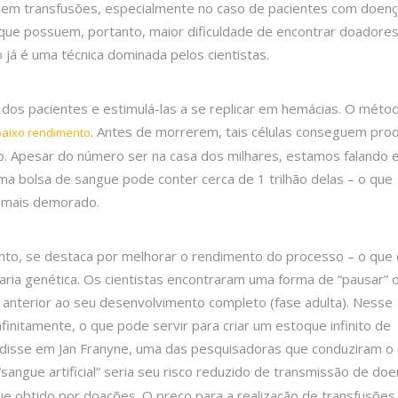
a em transfusões, especialmente no caso de pacientes com doen
que possuem, portanto, maior dificuldade de encontrar doadore
já é uma técnica dominada pelos cientistas.
o dos pacientes e estimulá-las a se replicar em hemácias. O méto
. Antes de morrerem, tais células conseguem prod
baixo rendimento
. Apesar do número ser na casa dos milhares, estamos falando
ma bolsa de sangue pode conter cerca de 1 trilhão delas – o que
 mais demorado.
anto, se destaca por melhorar o rendimento do processo – o que 
ria genética. Os cientistas encontraram uma forma de “pausar” 
 anterior ao seu desenvolvimento completo (fase adulta). Nesse
initamente, o que pode servir para criar um estoque infinito de
”, disse em Jan Franyne, uma das pesquisadoras que conduziram o
“sangue artificial” seria seu risco reduzido de transmissão de do
 obtido por doações. O preço para a realização de transfusõe