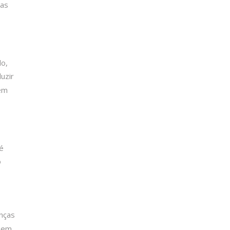
ças
s
do,
uzir
 em
é
o
enças
s em