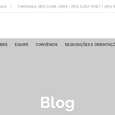
eará
Telefones: (85) 3268-2406 / (85) 3242-9387 / (85
BRE
EQUIPE
CONVÊNIOS
REQUISIÇÕES E ORIENTAÇ
Blog