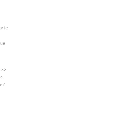
arte
que
lixo
o,
ue é