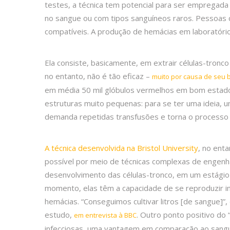
testes, a técnica tem potencial para ser empregad
no sangue ou com tipos sanguíneos raros. Pessoas 
compatíveis. A produção de hemácias em laboratório 
Ela consiste, basicamente, em extrair células-tronc
no entanto, não é tão eficaz –
muito por causa de seu 
em média 50 mil glóbulos vermelhos em bom estado
estruturas muito pequenas: para se ter uma ideia, u
demanda repetidas transfusões e torna o processo
A técnica desenvolvida na Bristol University
, no ent
possível por meio de técnicas complexas de engenha
desenvolvimento das células-tronco, em um estágio
momento, elas têm a capacidade de se reproduzir inf
hemácias. “Conseguimos cultivar litros [de sangue]
estudo,
. Outro ponto positivo do 
em entrevista à BBC
infecciosas, uma vantagem em comparação ao sangue