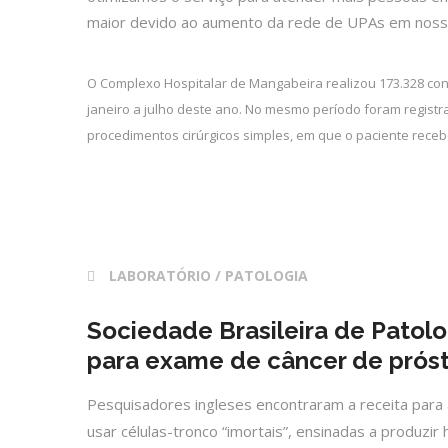
maior devido ao aumento da rede de UPAs em nossa 
O Complexo Hospitalar de Mangabeira realizou 173.328 c
janeiro a julho deste ano. No mesmo período foram registr
procedimentos cirúrgicos simples, em que o paciente receb
28 fev 2017
LABORATÓRIO / PATOLOGIA
Sociedade Brasileira de Patolo
para exame de câncer de prós
Pesquisadores ingleses encontraram a receita para 
usar células-tronco “imortais”, ensinadas a produzi