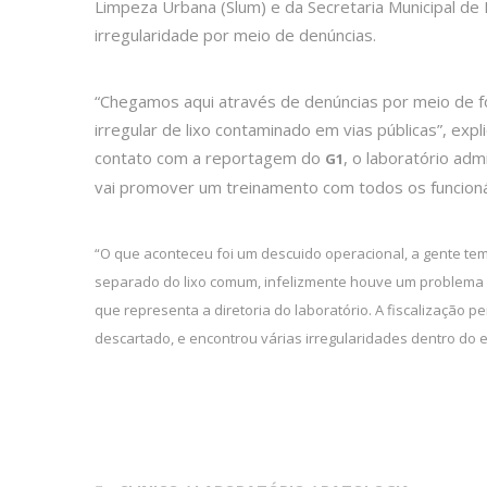
Limpeza Urbana (Slum) e da Secretaria Municipal d
irregularidade por meio de denúncias.
“Chegamos aqui através de denúncias por meio de fo
irregular de lixo contaminado em vias públicas”, exp
contato com a reportagem do
, o laboratório adm
G1
vai promover um treinamento com todos os funcionár
“O que aconteceu foi um descuido operacional, a gente tem
separado do lixo comum, infelizmente houve um problema 
que representa a diretoria do laboratório. A fiscalização p
descartado, e encontrou várias irregularidades dentro do 
28 fev 2017