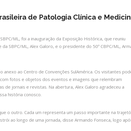
sileira de Patologia Clínica e Medici
 SBPC/ML, foi a inauguração da Exposição Histórica, que reuniu
te da SBPC/ML, Alex Galoro, e o presidente do 50º CBPC/ML, Ar
rão anexo ao Centro de Convenções SulAmérica. Os visitantes po
, com fotos e objetos dos eventos e imagens que relembram
 de jornais e revistas. Na abertura, Alex Galoro agradeceu a
sa história conosco.
 que o outro. Cada um representa um passo importante na trajetór
trói ao longo de uma jornada, disse Armando Fonseca, logo apó