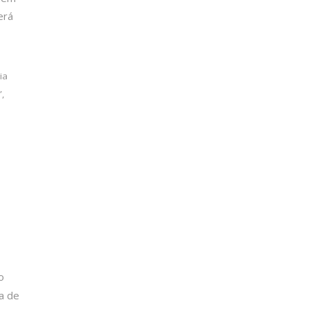
erá
ia
,
o
a de