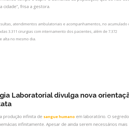
cidade”, frisa a gestora.
onsultas, atendimentos ambulatoriais e acompanhamentos, no acumulado 
adas 3.311 cirurgias com internamento dos pacientes, além de 7.372
e alta no mesmo dia.
gia Laboratorial divulga nova orientaç
tata
a produção infinita de
em laboratório. O segredo
sangue humano
r hemácias infinitamente. Apesar de ainda serem necessários mais