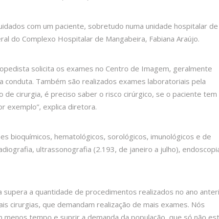
 cuidados com um paciente, sobretudo numa unidade hospitalar de
ral do Complexo Hospitalar de Mangabeira, Fabiana Araújo.
topedista solicita os exames no Centro de Imagem, geralmente
 uma conduta. Também são realizados exames laboratoriais pela
 de cirurgia, é preciso saber o risco cirúrgico, se o paciente tem
or exemplo”, explica diretora.
es bioquímicos, hematológicos, sorológicos, imunológicos e de
diografia, ultrassonografia (2.193, de janeiro a julho), endoscopi
 supera a quantidade de procedimentos realizados no ano anteri
 mais cirurgias, que demandam realização de mais exames. Nós
m menos tempo e suprir a demanda da população, que só não es