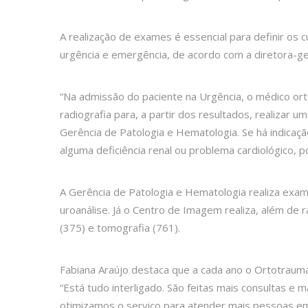
A realização de exames é essencial para definir os
urgência e emergência, de acordo com a diretora-ge
“Na admissão do paciente na Urgência, o médico or
radiografia para, a partir dos resultados, realizar
Gerência de Patologia e Hematologia. Se há indicação
alguma deficiência renal ou problema cardiológico, p
A Gerência de Patologia e Hematologia realiza exam
uroanálise. Já o Centro de Imagem realiza, além de ra
(375) e tomografia (761).
Fabiana Araújo destaca que a cada ano o Ortotrauma
“Está tudo interligado. São feitas mais consultas e
otimizamos o serviço para atender mais pessoas e