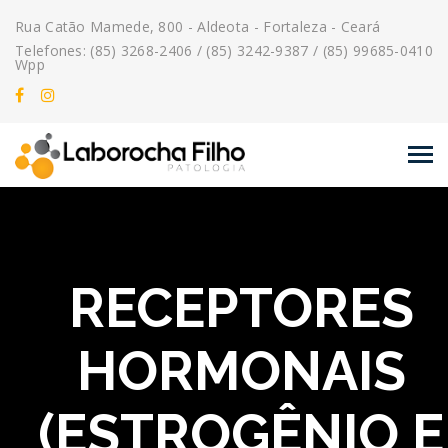
Rua Catão Mamede, 800 - Aldeota - Fortaleza - Ceará
Telefones: (85) 3268-2406 / (85) 3242-9387 / (85) 99685-0410
Wpp
RECEPTORES
HORMONAIS
(ESTROGÊNIO E