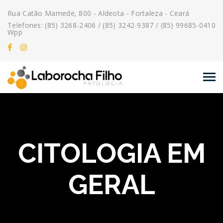
Rua Catão Mamede, 800 - Aldeota - Fortaleza - Ceará
Telefones: (85) 3268-2406 / (85) 3242-9387 / (85) 99685-0410
Wpp
CITOLOGIA EM
GERAL